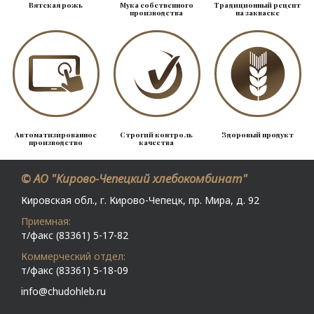
Вятская рожь
Мука собственного
Традиционный рецепт
производства
на закваске
Автоматизированное
Строгий контроль
Здоровый продукт
производство
качества
© АО "Кирово-Чепецкий хлебокомбинат"
Кировская обл., г. Кирово-Чепецк, пр. Мира, д. 92
Приемная:
т/факс (83361) 5-17-82
Коммерческий отдел:
т/факс (83361) 5-18-09
info@chudohleb.ru