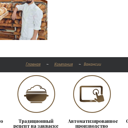
Главная
~
Компания
~
Вакансии
го
Традиционный
Автоматизированное
рецепт на закваске
производство