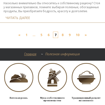
Насколько внимательно Вы относитесь к собственному рациону? Стоя
у магазинных прилавков, помните: выбирая полезные, обогащенные
продукты, Вы приобретаете бодрость, красоту и долголетие.
ЧИТАТЬ ДАЛЕЕ
«
1
...
5
6
7
8
9
10
»
Главная
~
Полезная информация
Вятская рожь
Мука собственного
Традиционный рецепт
производства
на закваске