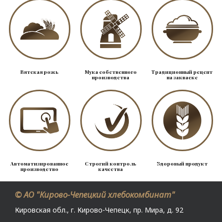
Вятская рожь
Мука собственного
Традиционный рецепт
производства
на закваске
Автоматизированное
Строгий контроль
Здоровый продукт
производство
качества
© АО "Кирово-Чепецкий хлебокомбинат"
Кировская обл., г. Кирово-Чепецк, пр. Мира, д. 92